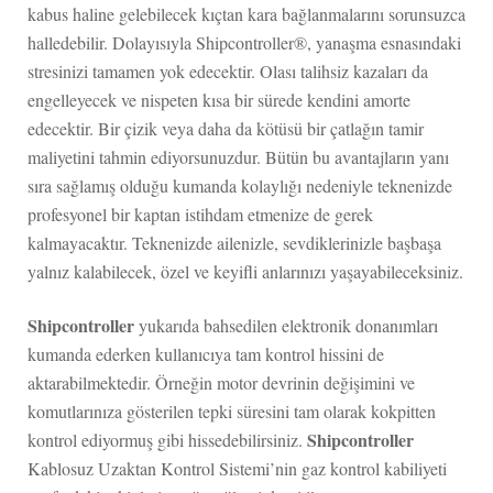
kabus haline gelebilecek kıçtan kara bağlanmalarını sorunsuzca
halledebilir. Dolayısıyla Shipcontroller®, yanaşma esnasındaki
stresinizi tamamen yok edecektir. Olası talihsiz kazaları da
engelleyecek ve nispeten kısa bir sürede kendini amorte
edecektir. Bir çizik veya daha da kötüsü bir çatlağın tamir
maliyetini tahmin ediyorsunuzdur. Bütün bu avantajların yanı
sıra sağlamış olduğu kumanda kolaylığı nedeniyle teknenizde
profesyonel bir kaptan istihdam etmenize de gerek
kalmayacaktır. Teknenizde ailenizle, sevdiklerinizle başbaşa
yalnız kalabilecek, özel ve keyifli anlarınızı yaşayabileceksiniz.
Shipcontroller
yukarıda bahsedilen elektronik donanımları
kumanda ederken kullanıcıya tam kontrol hissini de
aktarabilmektedir. Örneğin motor devrinin değişimini ve
komutlarınıza gösterilen tepki süresini tam olarak kokpitten
Shipcontroller
kontrol ediyormuş gibi hissedebilirsiniz.
Kablosuz Uzaktan Kontrol Sistemi’nin gaz kontrol kabiliyeti